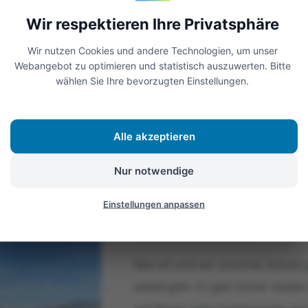
Wir respektieren Ihre Privatsphäre
Wir nutzen Cookies und andere Technologien, um unser
Webangebot zu optimieren und statistisch auszuwerten. Bitte
wählen Sie Ihre bevorzugten Einstellungen.
WEITERE ENTDECKUNGEN
Alle akzeptieren
Nur notwendige
28. Nov. 2021
Allgemein
Einstellungen anpassen
Unsicherheit
Wie oft sind wir unsicher, wissen
weitergeht. Es gibt immer wiede