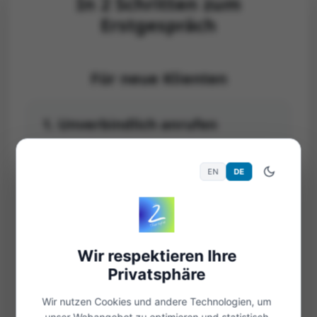
In 2 Schritten zum
Erstgespräch
Für neue Klienten
1. Unverbindlich anrufen
EN
DE
2. Kostenloses Video-
Erstgespräch buchen
0 € / 30 Minuten – direkt online,
unkompliziert und ohne Software.
Wir respektieren Ihre
Privatsphäre
Auswahl
Wir nutzen Cookies und andere Technologien, um
unser Webangebot zu optimieren und statistisch