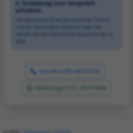
4. Einladung zum Gespräch
erhalten
Sie bekommen Ihren persönlichen Termin-
Link für das Online-Gespräch oder die
Details für das Persönliche-Gespräch per E-
Mail.
Anrufen 089 66557842
WhatsApp 0151 45477888
© 2026
|
Impressum
|
DSGVO