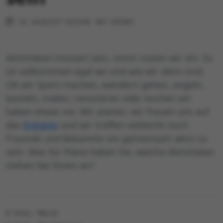
16. AUGUST 2023
401 VIEWS
Aktivitäten müssen sein, sonst rosten wir ein. Es
ist vollkommen egal wo und wie wir aktiv sind.
Ob wir Sport machen, wandern gehen, angeln,
basteln, malen, renovieren oder kochen wir
haben etwas vor. Wir planen, wir freuen uns auf
das
Ereignis
und wir treffen vielleicht noch
Freunde und Bekannte um gemeinsam aktiv zu
sein. Was für Pläne haben Sie, welche Aktivitäten
stehen bei Ihnen an?
© Foto: Marie