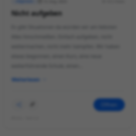
13. Aug. 2023
412 Views
Allgemein
Nicht aufgeben
Es gibt Situationen da würden wir am liebsten
Alles hinschmeißen. Einfach aufgeben, nicht
weitermachen, nicht mehr kämpfen. Wir haben
etwas begonnen, einen Kurs, eine neue
weiterführende Schule, einen...
Weiterlesen
Öffnen
©Foto: Katrin