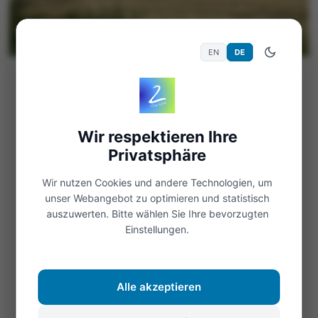
EN
DE
15. Aug. 2023
412 Views
Allgemein
Alles wird gut
Wir respektieren Ihre
Wenn wir davon ausgehen, dass Alles gut wird,
Privatsphäre
wird es gut da wir mit unseren Gedanken das
Wir nutzen Cookies und andere Technologien, um
Positive anziehen. Wir können es im Alltag
unser Webangebot zu optimieren und statistisch
beobachten wenn wir uns...
auszuwerten. Bitte wählen Sie Ihre bevorzugten
Einstellungen.
Weiterlesen
Alle akzeptieren
Öffnen