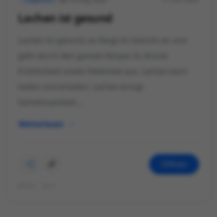
Lachen ist gesund
Lachen ist gesund, es fängt im Gesicht an und
geht durch den ganzen Körper. Es drückt
Fröhlichkeit sowie Heiterkeit aus. Lachen kann
heilen und erhellen. Lachen bringt
Gemeinsamkeit....
Weiterlesen
Öffnen
©Foto: Jörn