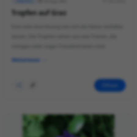
18. Aug. 2021
355 Views
Allgemein
Tropfen auf Gras
Eine tolle Anordnung hat sich die Natur einfallen
lassen. Die Tropfen sehen aus wie Tränen, die
reinigen oder sogar Freudentränen sind.
Weiterlesen
Öffnen