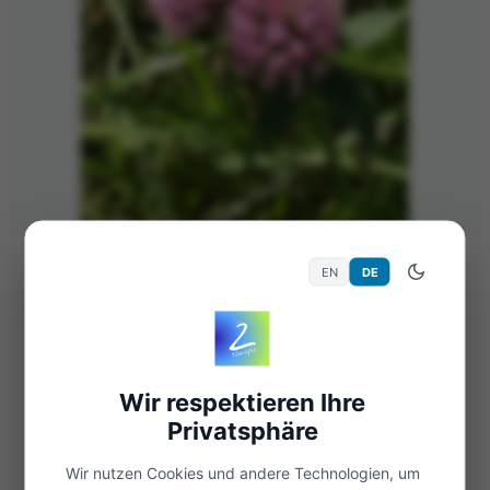
18. Aug. 2021
381 Views
Allgemein
EN
DE
Kleeblüten
Die Blüten leuchten für uns. Und vierblättrige
Kleeblätter bringen Glück.
Wir respektieren Ihre
Privatsphäre
Weiterlesen
Wir nutzen Cookies und andere Technologien, um