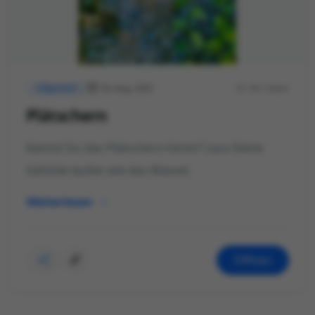
18. Aug. 2021
341 Views
Allgemein
Plätschern
Kannst Du das Plätschern hören? Lass Deine
Gefühle laufen wie das Wasser.
Weiterlesen
Öffnen