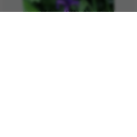
5. Juli 2021
349 Views
Allgemein
Lilien
In voller Pracht. Das Blau steht für Schutz und