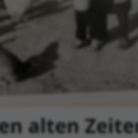
en alten Zeite