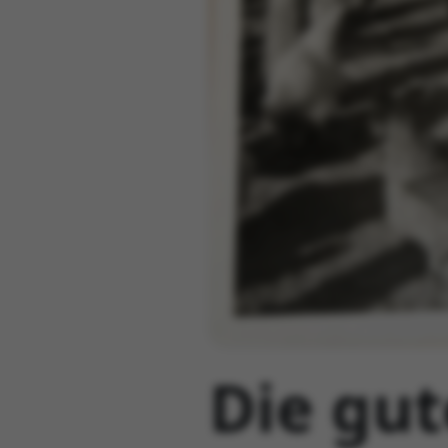
Die gut