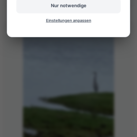
Nur notwendige
Einstellungen anpassen