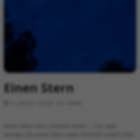
Einen Stern
8. AUGUST 2022
322 VIEWS
Einen Stern vom Himmel holen … Für wen
würden Sie einen Stern vom Himmel holen? Und