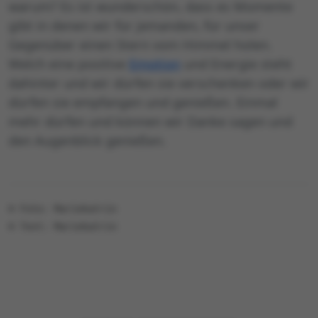
warum? Es ist wunderschön, dass es Momente
gibt in denen wir für jemanden, für unser
Gegenüber einen Stern vom Himmel holen.
Welch eine positive
Emotion
und Energie steht
dahinter und wir dürfen sie verschenken oder wir
dürfen sie empfangen und genießen. Einmal
mehr dürfen und können wir Danke sagen und
den Augenblick genießen.
© Foto: Mariekatrin
© Text: Mariekatrin