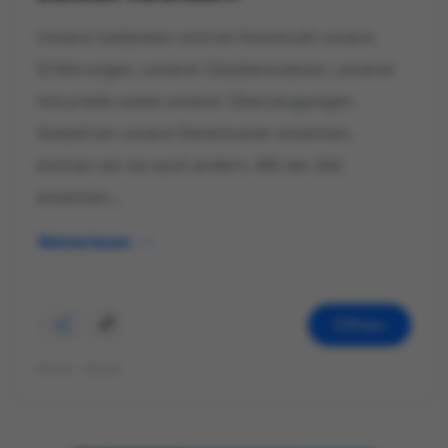
Unsere Gedanken sind ein Konstrukt unsere
Erfahrungen, unserer Glaubenssätzen, unserer
Vorurteile sowie unserer Überzeugungen.
Sobald wir unsere Denkmuster erkennen,
können wir sie auch ändern. Mit der Zeit
erkennen...
Weiterlesen
Öffnen
©Foto: Rajka