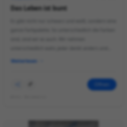
Das Leben ist bunt
Es gibt nicht nur schwarz und weiß, sondern eine
ganze Farbpalette. So unterschiedlich die Farben
sind, sind wir es auch. Wir nehmen
unterschiedlich wahr, jeder denkt anders und...
Weiterlesen
Öffnen
©Foto: Mariekatrin