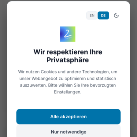
Genesung
EN
DE
Wenn wir krank sind wünschen wir uns nur noch
wieder gesund zu werden. Heilung soll
geschehen. Auch hier ist es ganz wichtig, dass
wir unseren Beitrag dazu leisten...
Wir respektieren Ihre
Privatsphäre
Weiterlesen
Wir nutzen Cookies und andere Technologien, um
unser Webangebot zu optimieren und statistisch
auszuwerten. Bitte wählen Sie Ihre bevorzugten
Öffnen
Einstellungen.
©Foto: Marc
Alle akzeptieren
Nur notwendige