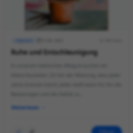
9. Okt. 2023
599 Views
Allgemein
Ruhe und Entschleunigung
In unserem hektischen Alltag brauchen wir
kleine Auszeiten. Ich bin der Meinung, dass jeder
seine Grenzen kennt. Jeder weiß wann für ihn die
Belastungen und die Hektik zu...
Weiterlesen
Öffnen