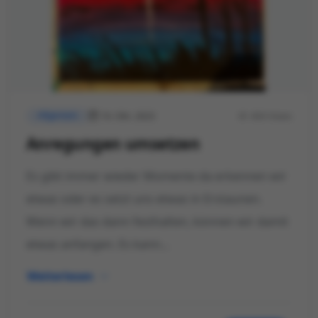
10. Okt. 2023
404 Views
Allgemein
Anregungen umsetzen
Es gibt immer wieder Momente da erkennen wir
etwas oder es setzt uns etwas in Erstaunen.
Wenn wir das dann festhalten, können wir damit
etwas anfangen. Es kann...
Weiterlesen