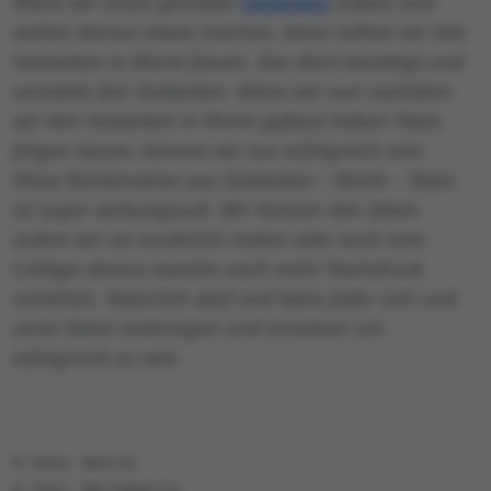
Wenn wir einen genialen
Gedanken
haben und
wollen daraus etwas machen, dann sollten wir den
Gedanken in Worte fassen. Das Wort bestätigt und
verstärkt den Gedanken. Wenn wir nun nachdem
wir den Gedanken in Worte gefasst haben Taten
folgen lassen, können wir nur erfolgreich sein.
Diese Kombination aus Gedanken – Worte – Taten
ist super wirkungsvoll. Wir können den Ideen
indem wir sie zusätzlich malen oder auch eine
Collage daraus basteln noch mehr Nachdruck
verleihen. Natürlich darf und kann jeder sich und
seine Ideen einbringen und einsetzen um
erfolgreich zu sein.
© Foto: Katrin
© Text: Mariekatrin