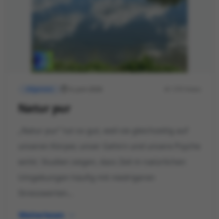
4. Juni 2026
579 Views
Allgemein
Natur pur
„Natur pur“ tut so gut, weil sie gleichzeitig auf
unseren Körper, unser Gehirn und unsere Psyche
wirkt. Studien zeigen, dass Zeit in natürlichen
Umgebungen häufig mit niedrigeren
Stresswerten...
Weiterlesen