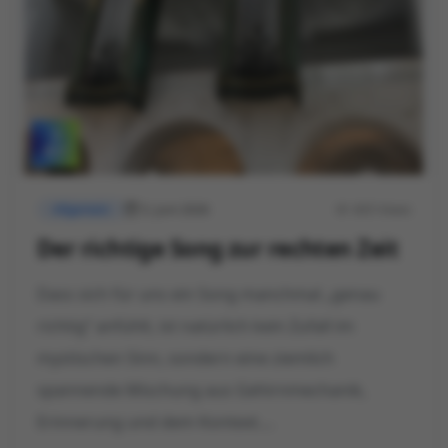
5. Juni 2026
605 Views
Allgemein
Der richtige Song zur rechten Zeit
Dass sich für uns ein Song manchmal „genau
richtig“ anfühlt, ist natürlich kein Zufall im
mystischen Sinn, sondern eine ziemlich
spannende Mischung aus Gehirnmechanik,
Erinnerung und dem Kontext....