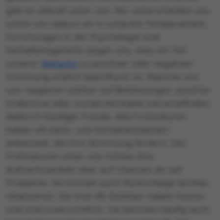
gibt es überall unter uns. Wir unterscheiden uns
schon von Geburt an in unserem Temperament.
Forschungen in der Psychologie und
Verhaltensgenetik zeigen uns, dass ein Teil
unserer
Neigung
zu positiver oder negativer
Stimmung erblich beeinflusst ist. Manche von
uns reagieren stärker auf Belohnungen, positive
Erlebnisse oder soziale Kontakte und empfinden
dadurch häufiger Freude. Alle Frohnaturen
haben oft Denk- und Verhaltensweisen
entwickelt, die ihre Stimmung fördern. Die
Frohnaturen unter uns richten ihre
Aufmerksamkeit eher auf Chancen als auf
Probleme. Sie können auch Rückschläge leichter
relativieren. Sie sind oft Dankbar, haben Humor
und sind zuversichtlich. Sie besitzen häufig auch