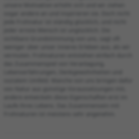
unsere Motivation erhöht sich und wir ziehen
sogar andere an und inspirieren sie. Doch nicht
jede Frohnatur ist ständig glücklich, und nicht
jeder ernste Mensch ist unglücklich. Die
sichtbare Grundstimmung von uns, sagt oft
weniger über unser inneres Erleben aus, als wir
vermuten. Frohnaturen entstehen einfach durch
das Zusammenspiel von Veranlagung,
Lebenserfahrungen, Denkgewohnheiten und
sozialem Umfeld. Manche von uns bringen dafür
von Natur aus günstige Voraussetzungen mit,
andere entwickeln diese Eigenschaften erst im
Laufe ihres Lebens. Das Zusammensein mit
Frohnaturen ist meistens sehr angenehm.