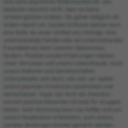
eine hohe psychische Widerstandskraft. Das
bedeutet natürlich nicht, dass sie keine
Schwierigkeiten erleben. Sie gehen lediglich oft
anders damit um.
Soziale Einflüsse spielen auch
eine Rolle, da unser Umfeld uns mitträgt. Eine
unterstützende Familie oder ein unterstützender
Freundeskreis kann unseren Optimismus
fördern. Positive soziale Erfahrungen stärken
unser Vertrauen und unsere Lebensfreude. Auch
unsere Kulturen und Gemeinschaften
unterscheiden sich darin, wie sehr wir später
unsere positiven Emotionen ausdrücken und
wertschätzen. Sogar aus Sicht der Evolution
können positive Menschen Vorteile für Gruppen
bieten. Gute Stimmung kann uns helfen und uns
unsere Kooperation erleichtern, auch unsere
sozialen Bindungen können gestärkt werden,