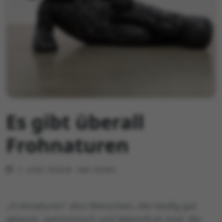
Es gibt überall
Frohnaturen
7. JUNI 2026
586 VIEWS
„Frohnaturen“ also Menschen, die häufig gut
gelaunt, optimistisch und lebensfroh sind, die