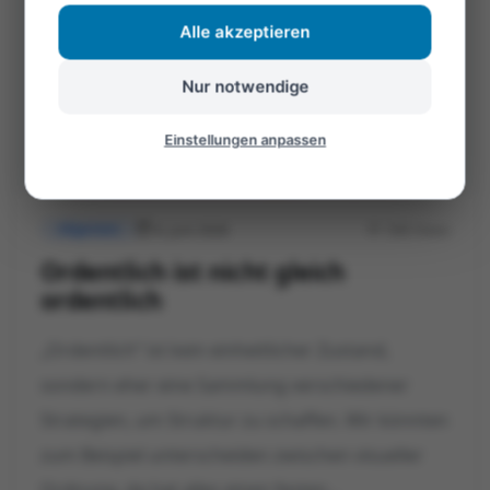
Alle akzeptieren
Nur notwendige
Einstellungen anpassen
6. Juni 2026
598 Views
Allgemein
Ordentlich ist nicht gleich
ordentlich
„Ordentlich“ ist kein einheitlicher Zustand,
sondern eher eine Sammlung verschiedener
Strategien, um Struktur zu schaffen. Wir könnten
zum Beispiel unterscheiden zwischen visueller