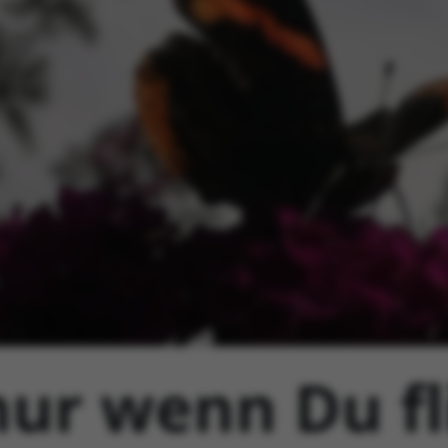
nur wenn Du f