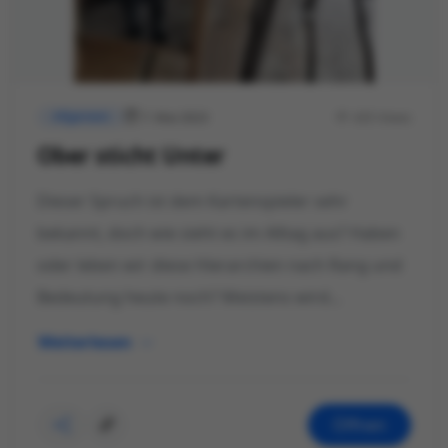
7. Mai 2023
435 Views
Allgemein
Ober sticht Unter
Dieser Spruch ist dem Kartenspieler sehr
bekannt, doch wie sieht es im Alltag aus? Haben
oder leben wir diese Hierarchien nach Rang und
Bedeutung heute noch? Meistens wird...
Weiterlesen
Öffnen