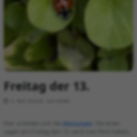
Freitag der 13.
9. MAI 2023
334 VIEWS
Hier scheiden sich die
Meinungen
. Die einen
sagen am Freitag den 13. wird man Pech haben,