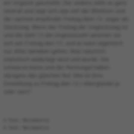
ein Unglück geschieht. Der andere sieht es ganz
neutral und sagt sich was soll der Blödsinn und
der nächste empfindet Freitag dem 13. sogar als
Glückstag. Wenn der Freitag der Unglückstag ist
und die Zahl 13 die Unglückszahl vereinen sie
sich am Freitag den 13. und es kann eigentlich
nur Alles daneben gehen. Was natürlich
statistisch widerlegt wird und wurde. Die
schwarze Katze und der Pechvogel haben
übrigens den gleichen Ruf. Wie ist Ihre
Einstellung zu Freitag den 13.? Aberglaube ja
oder nein?
© Foto: Mariekatrin
© Text: Mariekatrin