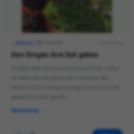
8. Mai 2023
418 Views
Allgemein
Den Dingen ihre Zeit geben
Da Alles seine Zeit braucht und auch hat, sollten
wir allem die Zeit geben die es braucht. Wir
dürfen nichts voreilig erzwingen was noch nicht
gewachsen oder gereift...
Weiterlesen