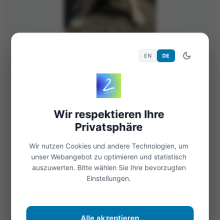
EN
DE
9. Mai 2023
359 Views
Allgemein
Ich bin nicht motiviert
Wir respektieren Ihre
Das passiert jedem mal, dass keine Motivation
Privatsphäre
vorhanden ist. Es darf nur nicht zum
Wir nutzen Cookies und andere Technologien, um
Dauerzustand werden. Wenn wir im Job heute
unser Webangebot zu optimieren und statistisch
auszuwerten. Bitte wählen Sie Ihre bevorzugten
nicht motiviert sind, das kann passieren doch...
Einstellungen.
Weiterlesen
Alle akzeptieren