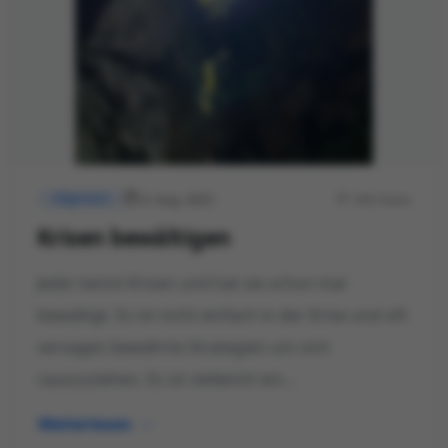
4. Aug. 2023
546 Views
Allgemein
Krisen bewältigen
Jeder kennt Krisen und hat sie schon mal
bewältigt. Es ist nicht einfach in der Krise und oft
versagen bewährte Strategien um sich
rauszuziehen. Es ist vielleicht ein...
Weiterlesen