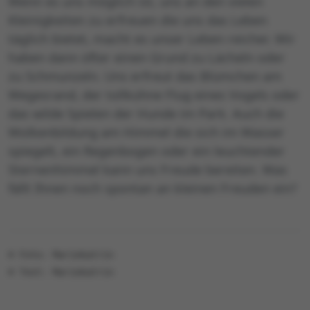
Wenn es uns möglich ist, uns an den vielen
Kleinigkeiten zu erfreuen die uns das Leben
täglich bietet, macht es unser Leben reicher. Wir
haben dann öfter einen Grund zu Lächeln oder
zu Schmunzeln. Uns erfreut das Blümchen am
Wegesrand, der tollkühne Flug eines Vogels oder
das wilde Spielen der Hunde im Park. Auch die
Wolkenbildung am Himmel die sich im Wasser
spiegelt, ein Regenbogen oder ein leuchtender
Sternenhimmel kann uns Freude bereiten. Was
fällt Ihnen noch spontan an kleinen Freuden ein?
© Foto: Mariekatrin
© Text: Mariekatrin