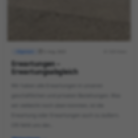
5. Aug. 2023
528 Views
Allgemein
Erwartungen –
Erwartungsabgleich
Wir haben alle Erwartungen in unseren
geschäftlichen und privaten Beziehungen. Was
wir vielleicht noch üben könnten, ist die
Erwartung oder Erwartungen auch zu äußern.
Oft fehlt uns der...