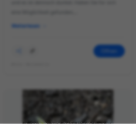
und es ist dennoch dunkel. Haben Sie für sich
eine Möglichkeit gefunden,...
Weiterlesen
Öffnen
©Foto: Mariekatrin