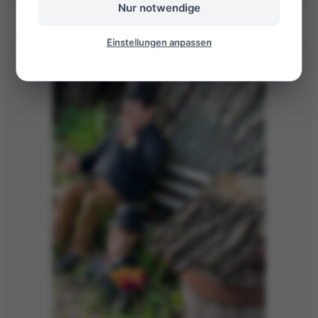
Nur notwendige
Einstellungen anpassen