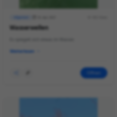
16. Apr. 2021
392 Views
Allgemein
Wasserwellen
Es spiegelt sich etwas im Wasser.
Weiterlesen
Öffnen