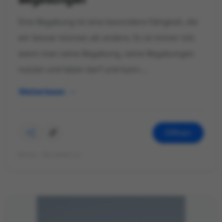
Eine Begabung ist eine besondere Fähigkeit, die
wir besser können als andere. Es ist immer toll,
wenn man seine Begabung, seine Begabungen
nutzen und leben darf und kann....
Weiterlesen
Öffnen
©Foto: Mariekatrin