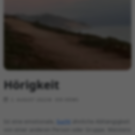
Hörigkeit
2. AUGUST 2022
359 VIEWS
Ist eine emotionale,
Sucht
ähnliche Abhängigkeit
von einer anderen Person oder Gruppe. Meistens