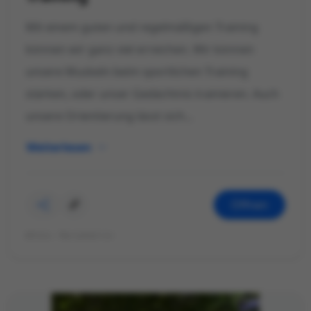
Mit einem guten und regelmäßigen Training
können wir ganz viel erreichen. Wir können
unsere Muskeln beim sportlichen Training
stärken, oder unser Gedächtnis trainieren. Auch
unsere Orientierung lässt sich...
Weiterlesen
Öffnen
©Foto: Mariekatrin