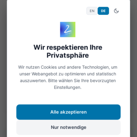
Enttäuschung
EN
DE
Wann sind wir enttäuscht? Wenn unsere
Erwartungen nicht erfüllt werden. Wir können
von uns enttäuscht sein oder von anderen. Doch
Wir respektieren Ihre
da es immer unsere Erwartung ist, können wir...
Privatsphäre
Weiterlesen
Wir nutzen Cookies und andere Technologien, um
unser Webangebot zu optimieren und statistisch
auszuwerten. Bitte wählen Sie Ihre bevorzugten
Einstellungen.
Öffnen
©Foto: Katrin
Alle akzeptieren
Nur notwendige