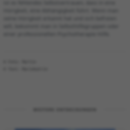
ist es fehlendes Selbstvertrauen, dass in eine
Hörigkeit, eine Abhängigkeit führt. Wenn man
seine Hörigkeit erkannt hat und sich befreien
will, bekommt man in Selbsthilfegruppen oder
einer professionellen Psychotherapie Hilfe.
© Foto: Martin
© Text: Mariekatrin
WEITERE ENTDECKUNGEN