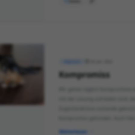
Teilen
29. Jan. 2022
Allgemein
Kompromiss
Wir gehen täglich Kompromisse ei
mit der Lösung zufrieden sind, d
Zugeständnisse zustande gekomm
Kompromiss gefunden. Auch Herr
Weiterlesen