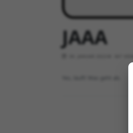
JAAA
30. JANUAR 2022
367 VIE
Yes, läuft! Was geht ab.