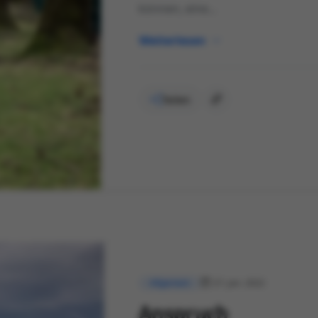
können, eine...
Weiterlesen
Teilen
27. Jan. 2022
Allgemein
Anspruch