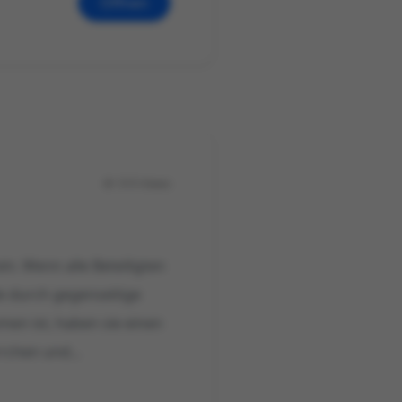
Öffnen
515 Views
n. Wenn alle Beteiligten
ie durch gegenseitige
en ist, haben sie einen
chen und...