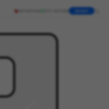
☎
089 66557842
0151 45477888
Termin?