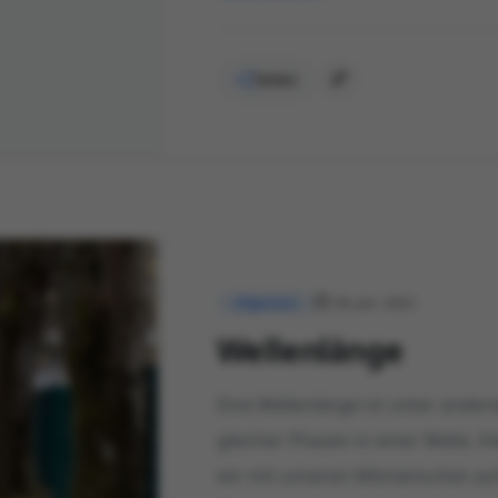
Teilen
28. Jan. 2022
Allgemein
Wellenlänge
Eine Wellenlänge ist unter ande
gleicher Phasen in einer Welle. H
wir mit unseren Mitmenschen auf