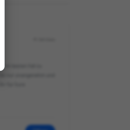
544 Views
s im besten Fall zu
st es nur unangenehm und
Ihr für Eure