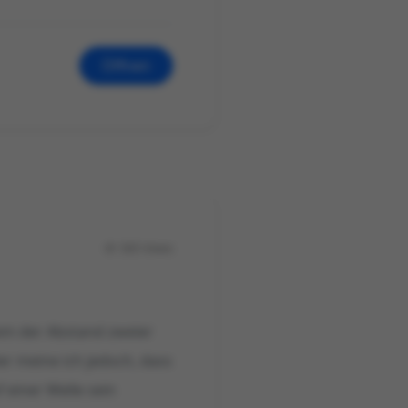
Öffnen
565 Views
rem der Abstand zweier
ier meine ich jedoch, dass
 einer Welle sein