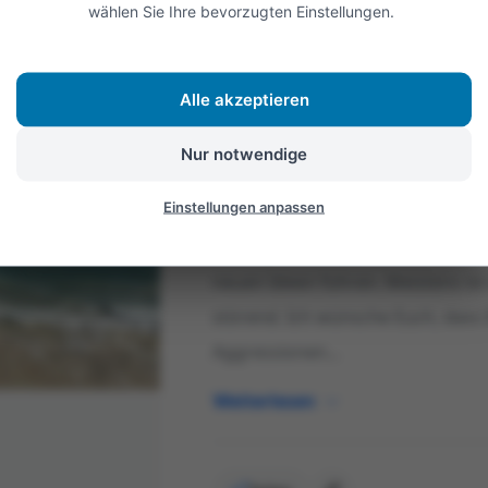
wählen Sie Ihre bevorzugten Einstellungen.
WEITERE ENTDECKUNGEN
Alle akzeptieren
30. Jan. 2022
Allgemein
Nur notwendige
Aggression
Einstellungen anpassen
Wenn jemand aggressiv ist kann e
neuen Ideen führen. Meistens i
störend. Ich wünsche Euch, dass 
Aggressionen...
Weiterlesen