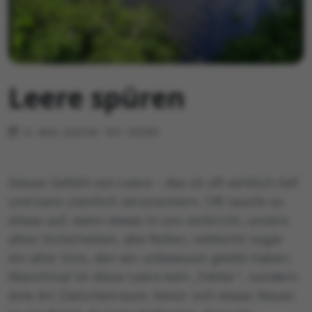
Leere spüren
6. MAI 2025
541 VIEWS
Dieses Gefühl von Leere – das ist oft wirklich tief
und kann ziemlich verunsichern. Oft taucht so
etwas auf, wenn etwas in uns zerbricht, unsere
alten Sicherheiten, alte Rollen, vielleicht sogar
ein alter Sinn, den wir unbewusst gelebt haben.
Manchmal ist diese Leere kein „Fehler”, sondern
eine Art Zwischenraum, bevor sich etwas Neues