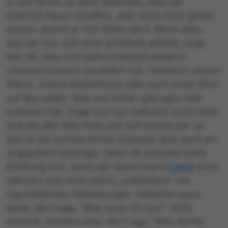
in uns formt. Es kann bedeuten, dass wir
innerlich Raum schaffen, aber noch nicht genau
wissen, womit er sich füllen wird. Wenn alles,
was wir tun, sich nicht erfüllend anfühlt, zeigt
das oft, dass sich wahrscheinlich etwas in
unserem Inneren verändert hat. Vielleicht unsere
Werte, unsere Bedürfnisse oder auch unser Blick
auf das Leben. Was uns früher getragen oder
motiviert hat, trägt uns nun vielleicht nicht mehr.
Und die alte Welt fühlt sich auf einmal leer an.
Das ist ein schmerzlicher Zustand, aber auch ein
unglaublich wichtiger. Denn oft entsteht echte
Erfüllung erst, wenn wir diese innere
Leere
ernst
nehmen und nicht sofort „zukleistern” mit
irgendwelchen Ablenkungen. Vielleicht passt
daher die Frage: “Was muss ich tun?” nicht
wirklich, sondern eher die Frage: “Was dürfte