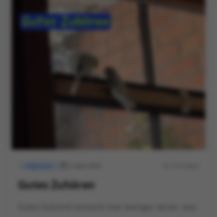
3. Mai 2025
515 Views
Allgemein
Gutes Zuhören
Gutes Zuhören erkennt man weniger daran, was