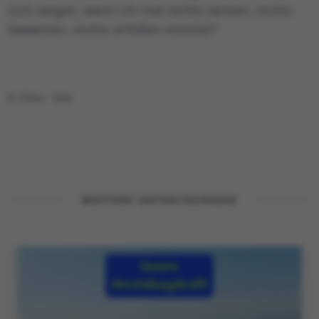
sich zeigen, wenn ich mal nichts leisten, nichts
beweisen, nichts erfüllen müsste?”
© Foto: Eva
WEITERE ENTDECKUNGEN