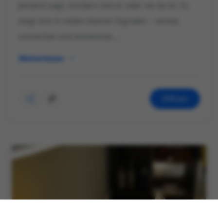
jemand sagt, sondern wie er oder sie da ist. Es
zeigt sich in vielen kleinen Signalen – verbal,
nonverbal und emotional....
Weiterlesen
Öffnen