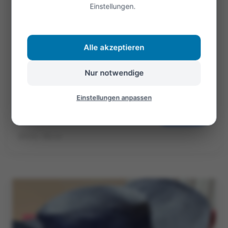
Bereichen unseres Lebens sowohl kognitiv,
Einstellungen.
emotional als auch kreativ. Durch das mentales
Durchspielen von Szenarien können wir
Alle akzeptieren
Lösungen vorwegnehmen, ohne reale Risiken...
Weiterlesen
Nur notwendige
Einstellungen anpassen
Öffnen
©Foto: Marie