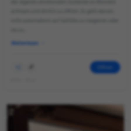
der eigenen emotionalen Zustände im Moment
achtsam und ehrlich zu öffnen. Es geht darum,
nicht automatisch auf Gefühle zu reagieren oder
sie zu...
Weiterlesen
Öffnen
©Foto: Antje