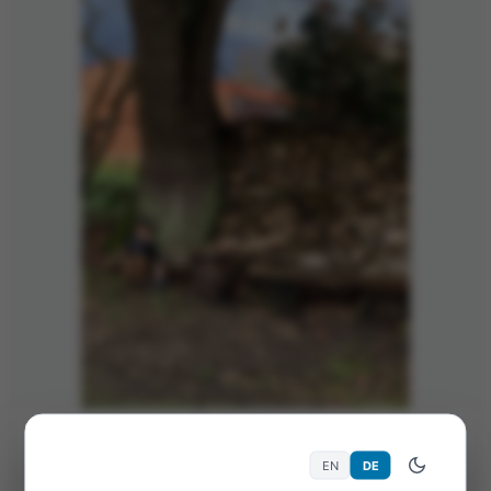
3. Jan. 2022
488 Views
Allgemein
EN
DE
Lachen