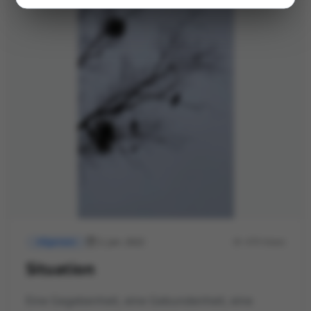
2. Jan. 2022
479 Views
Allgemein
Situation
Eine Gegebenheit, eine Gebundenheit, eine