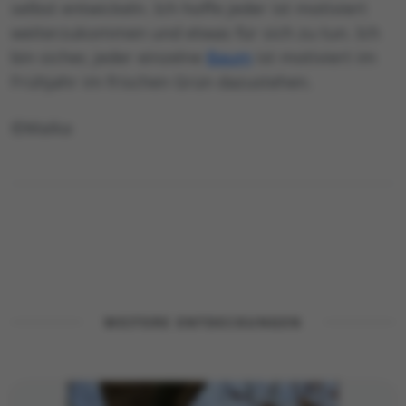
selbst entwickeln. Ich hoffe jeder ist motiviert
weiterzukommen und etwas für sich zu tun. Ich
bin sicher, jeder einzelne
Baum
ist motiviert im
Frühjahr im frischen Grün dazustehen.
©Maika
WEITERE ENTDECKUNGEN