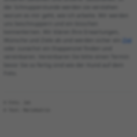
der Schnupperstunde werden sie verstehen
worum es mir geht, wie ich arbeite. Wir werden
uns beschnuppern und ein bisschen
kennenlernen. Wir klären Ihre Erwartungen,
Wünsche und Ziele ab und werden sicher ein
Ziel
oder zunächst ein Etappenziel finden und
vereinbaren. Vereinbaren Sie bitte einen Termin
bevor Sie so fertig sind wie der Hund auf dem
Foto.
© Foto: Jan
© Text: Mariekatrin