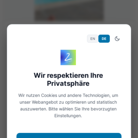
28. Juli 2023
386 Views
Allgemein
EN
DE
Hitzefrei für alle Schüler
Jeden Sommer freuen sich die Schüler auf die
Tage an denen es hitzefrei gibt und sie schon
Wir respektieren Ihre
vormittags ins Freibad, an den See oder den
Privatsphäre
Fluss zum Schwimmen...
Wir nutzen Cookies und andere Technologien, um
Weiterlesen
unser Webangebot zu optimieren und statistisch
auszuwerten. Bitte wählen Sie Ihre bevorzugten
Einstellungen.
Öffnen