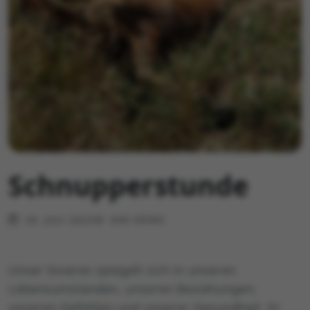
Schnupperstunde
29. JULI 2023
649 VIEWS
Unser Inneres spiegelt sich in unseren
Lebensumständen, unseren Beziehungen,
unseren Gefühlen und unserer Gesundheit. In