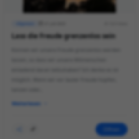
27. Juli 2023
523 Views
Allgemein
Lass die Freude grenzenlos sein
Können wir unsere Freude grenzenlos werden
lassen, so dass wir unsere Mitmenschen
einladend daran teilzuhaben? Ich denke es ist
möglich. Wenn wir vor lauter Freude hüpfen,
tanzen oder...
Weiterlesen
Öffnen