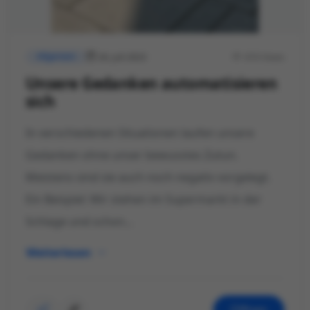
26. Juli 2023
474 Views
Allgemein
Unsere Gedanken automatisieren
sich
In verschiedenen Situationen laufen unsere
Gedanken ohne unser bewusstes Zutun.
Meistens sind sie auch noch negativ vorgelegt.
Ein Beispiel: Wir stehen im Supermarkt in der
Schlage und schon...
Weiterlesen