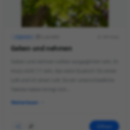
5. Juli 2023
290 Views
Allgemein
Geben und nehmen
Geben und nehmen sollten ausgeglichen sein. Es
muss nicht 1:1 sein, das wäre Quatsch: Du einen
Lolli und ich einen Lolli. Da wir unterschiedliche
Talente haben bringt sich...
Weiterlesen
Öffnen