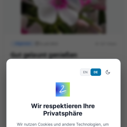
6. Juli 2023
321 Views
Allgemein
Gut gelaunt genießen
Es ist echt ein wünschenswerter Zustand, wenn
EN
DE
man sowohl die Zeit als auch die Lust dazu hat,
gute gelaunt zu genießen. Das alle drei Dinge
zusammentreffen ist leider...
Wir respektieren Ihre
Weiterlesen
Privatsphäre
Wir nutzen Cookies und andere Technologien, um