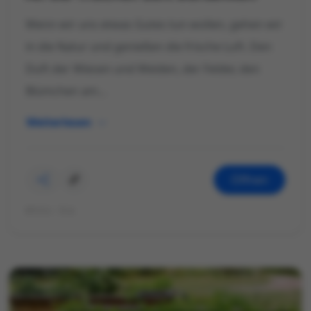
Wenn wir uns etwas Gutes tun wollen, gehen wir
in die Natur und genießen die frische Luft. Den
Duft der Wiesen und Weiden, der Felder, den
Blümchen am...
Weiterlesen
Öffnen
©Foto: Eva