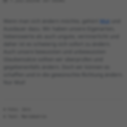
7. JULI 2023
501 VIEWS
Wenn man sich ändern möchte, gehört
Mut
und
Ausdauer dazu. Wir haben unsere Eigenarten,
liebenswerte als auch ungute, verinnerlicht und
daher ist es schwierig sich sofort zu ändern.
Auch unsere bewussten und unbewussten
Glaubensätze sollten wir überprüfen und
gegebenenfalls ändern. Doch wir können es
schaffen und in die gewünschte Richtung ändern.
Nur Mut!
© Foto: Jörn
© Text: Mariekatrin