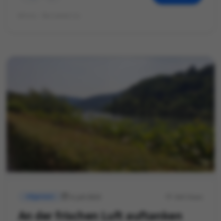
©Foto: Mariekatrin
4. Juli 2023
444 Views
Allgemein
An der frischen Luft auftanken