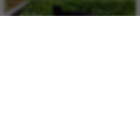
3. Juli 2023
444 Views
Allgemein
Man muss sich zu helfen wissen
Auf dem Foto wird es uns vorgemacht. Wenn
man den Überblick verlieren könnte, einfach
darauflegen und dafür sorgen dass es
weiterläuft. Wenn wir in die Lage kommen, den...
Weiterlesen