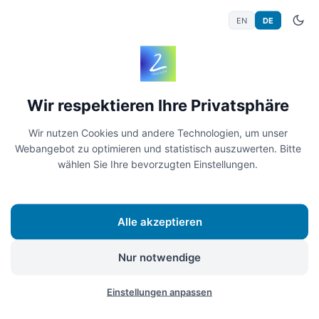
on
EN
DE
S
Wir respektieren Ihre Privatsphäre
ndenheit, eine Sachlage, all dies sind Situtionen. W
Wir nutzen Cookies und andere Technologien, um unser
Webangebot zu optimieren und statistisch auszuwerten. Bitte
aten. Sicher ist, dass wir jede
Situation
meistrn kön
wählen Sie Ihre bevorzugten Einstellungen.
Alle akzeptieren
Nur notwendige
Einstellungen anpassen