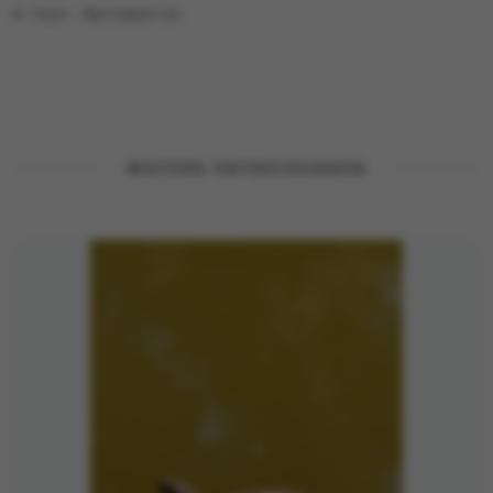
© Text: Mariekatrin
WEITERE ENTDECKUNGEN