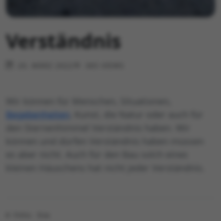
Verständnis
20. MÄRZ 2022
365 VIEWS
Wir können für Menschen, Situationen,
Begebenheiten
, Kunst, die Natur oder auch für
den Sternenhimmel Verständnis haben. Wir
können und dürfen Verständnis haben müssen
es aber nicht. Auch für den Bau solch eines
kleinen Häuschens hat nicht jeder Verständnis.
© Foto: Eva