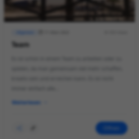
17. März 2022
655 Views
Allgemein
Team
Es ist schön in einem Team zu arbeiten oder zu
spielen, da man gemeinsam viel mehr schaffen,
kreativ sein und erreichen kann. Es ist nicht
immer einfach alle...
Weiterlesen
Öffnen