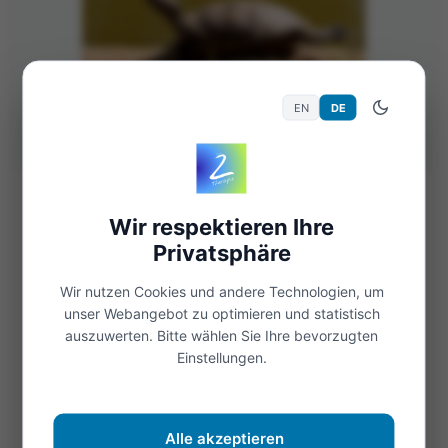
EN
DE
19. März 2022
415 Views
Allgemein
Wir respektieren Ihre
Langweilig
Privatsphäre
Leider gibt es Tage, Stunden oder Minuten in
Wir nutzen Cookies und andere Technologien, um
unser Webangebot zu optimieren und statistisch
denen machen Menschen langweilig ist, sie nicht
auszuwerten. Bitte wählen Sie Ihre bevorzugten
wissen womit sie sich beschäftigen können. Es
Einstellungen.
gibt so viele Möglichkeiten drinnen oder...
Weiterlesen
Alle akzeptieren