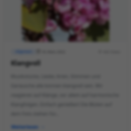
18. März 2022
442 Views
Allgemein
Klangvoll
Musikstücke, Lieder, Arien, Stimmen und
Geräusche alle können klangvoll sein. Wir
reagieren auf Klänge, vor allem auf harmonische
Klangfolgen. Einfach genießen! Die Blüten auf
dem Foto stehen für...
Weiterlesen