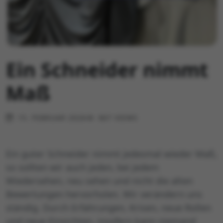
Ein Schneider nimmt
Maß
15. FEBRUAR 2026
867 VIEWS
Ein guter Schneider nimmt jedesmal wieder Maß,
so sollten wir auch jeden, bei jedem
Wiedersehen, neu sehen und nicht die alten
Bewertungen hervorholen. Wir verändern uns
ständig. Durch Erfahrungen, Krisen, neue Rollen
und neue Einsichten, insofern kann niemand