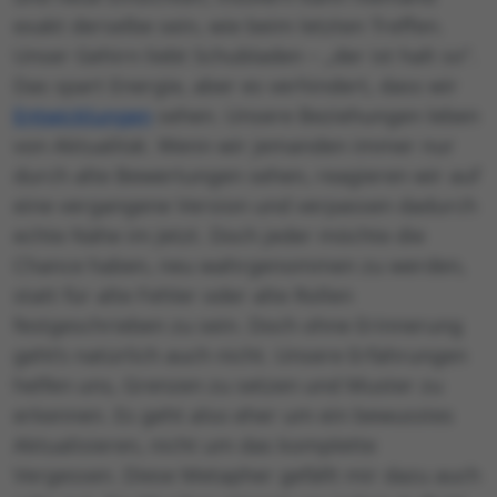
exakt derselbe sein, wie beim letzten Treffen.
Unser Gehirn liebt Schubladen – „der ist halt so“.
Das spart Energie, aber es verhindert, dass wir
Entwicklungen
sehen. Unsere Beziehungen leben
von Aktualität. Wenn wir jemanden immer nur
durch alte Bewertungen sehen, reagieren wir auf
eine vergangene Version und verpassen dadurch
echte Nähe im Jetzt. Doch jeder möchte die
Chance haben, neu wahrgenommen zu werden,
statt für alte Fehler oder alte Rollen
festgeschrieben zu sein. Doch ohne Erinnerung
geht’s natürlich auch nicht. Unsere Erfahrungen
helfen uns, Grenzen zu setzen und Muster zu
erkennen. Es geht also eher um ein bewusstes
Aktualisieren, nicht um das komplette
Vergessen. Diese Metapher gefällt mir dazu auch