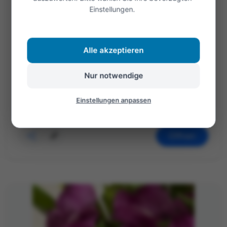
Einstellungen.
Valentinstag - „Liebe liegt in der Luft“ dieses
Gefühl von Romantik, Nähe und kleinen Gesten,
Alle akzeptieren
ist genau das worum es geht. Viele von uns sind
heute bewusster liebevoll,...
Nur notwendige
Weiterlesen
Einstellungen anpassen
Öffnen