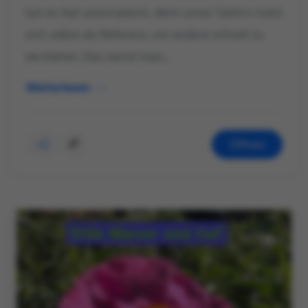
tun es fast automatisch, denn unser Gehirn nutzt
sich selbst als Referenz, um andere schnell zu
verstehen. Das nennt man...
Weiterlesen
Öffnen