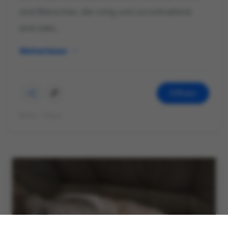
sind Menschen, die ruhig und zurückhaltend
sind oder...
Weiterlesen
Öffnen
©Foto: Klaus