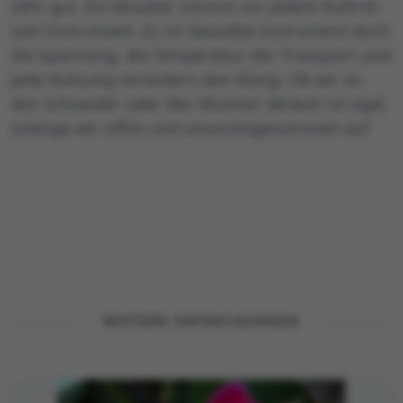
sehr gut. Ein Musiker stimmt vor jedem Auftritt
sein Instrument. Es ist dasselbe Instrument doch
die Spannung, die Temperatur, der Transport und
jede Nutzung verändern den Klang. Ob wir an
den Schneider oder den Musiker denken ist egal,
solange wir offen und unvoreingenommen auf
WEITERE ENTDECKUNGEN