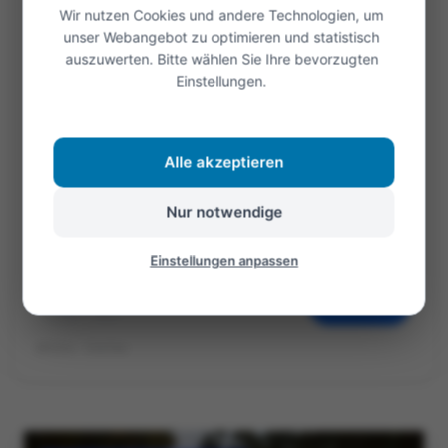
"Psychotherapie 2.0" und "Sommermärchen 2.0"
Wir nutzen Cookies und andere Technologien, um
unser Webangebot zu optimieren und statistisch
sind zwei sehr unterschiedliche Konzepte und
auszuwerten. Bitte wählen Sie Ihre bevorzugten
doch gibt es Gemeinsamkeiten. Psychotherapie
Einstellungen.
2.0 bezieht sich auf eine
moderne psychotherapeutische Behandlung.
Alle akzeptieren
Die unter anderem auch durch...
Nur notwendige
Weiterlesen
Einstellungen anpassen
Öffnen
©Foto: Stefan