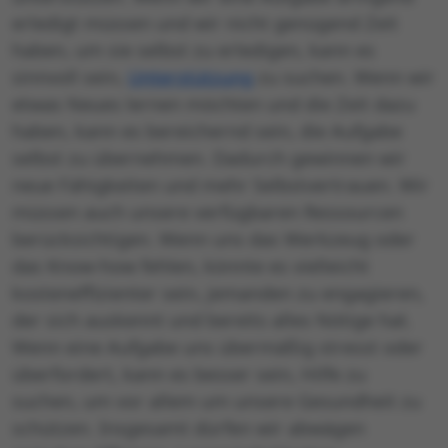
erledigt müssen und wir nicht genügend Zeit
haben, um sie selbst zu erledigen, kann es
sinnvoll sein,
Unterstützung
zu suchen. Wenn wir
etwas Neues lernen möchten und die Zeit dazu
haben, kann es bereichernd sein, die Aufgabe
selbst zu übernehmen. Dadurch gewinnen wir
neue Fähigkeiten und mehr Selbstvertrauen. Wir
müssen auch unsere verfügbaren Ressourcen
berücksichtigen. Wenn uns das Werkzeug oder
das Know-how fehlen, könnte es vielleicht
kosteneffizienter sein, jemanden zu engagieren,
der sich auskennt und bereits alles Nötige hat.
Wenn eine Aufgabe uns übermäßig stresst oder
überfordert, kann es besser sein, Hilfe zu
suchen, um vor allem um unsere Gesundheit zu
schützen. Insgesamt dürfen wir abwägen