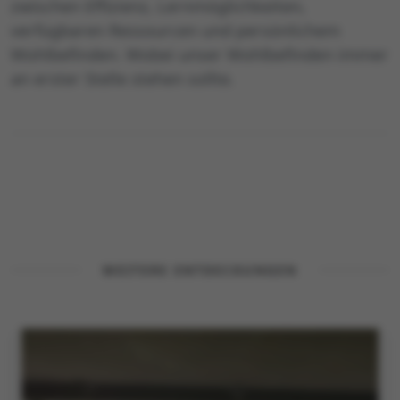
zwischen Effizienz, Lernmöglichkeiten,
verfügbaren Ressourcen und persönlichem
Wohlbefinden. Wobei unser Wohlbefinden immer
an erster Stelle stehen sollte.
WEITERE ENTDECKUNGEN