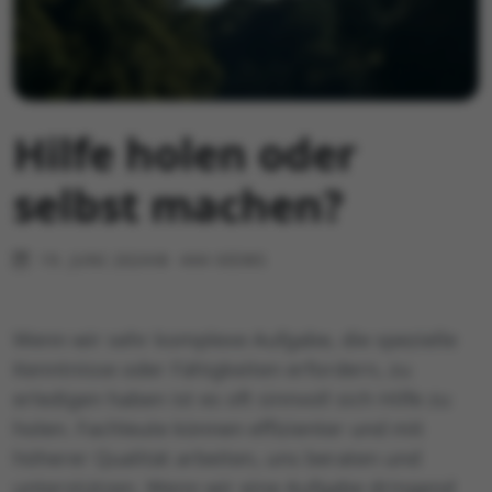
Hilfe holen oder
selbst machen?
19. JUNI 2024
444 VIEWS
Wenn wir sehr komplexe Aufgabe, die spezielle
Kenntnisse oder Fähigkeiten erfordern, zu
erledigen haben ist es oft sinnvoll sich Hilfe zu
holen. Fachleute können effizienter und mit
höherer Qualität arbeiten, uns beraten und
unterstützen. Wenn wir eine Aufgabe dringend