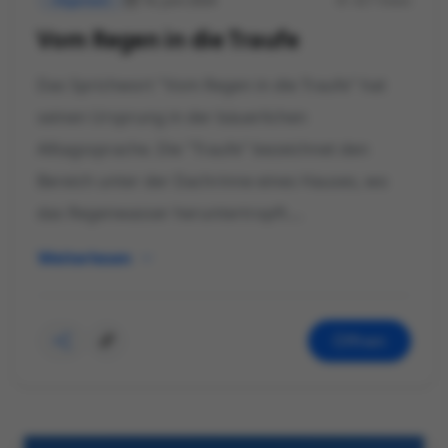
16. Juni 2024
427 Views
Allgemein
Vom Regen in die Traufe
Das Sprichwort "Vom Regen in die Traufe" hat
seinen Ursprung in der bäuerlichen
Alltagssprache. Die "Traufe" bezeichnet den
Bereich unter der Dachrinne eines Hauses, wo
das Regenwasser heruntertropft....
Weiterlesen
Öffnen