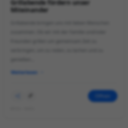
Grillabende fördern unser
Miteinander
Grillabende bringen uns mit lieben Menschen
zusammen. Ob wir mit der Familie und/oder
Freunden grillen um gemeinsam Zeit zu
verbringen, um zu reden, zu lachen und zu
genießen...
Weiterlesen
Öffnen
©Foto: Kathi