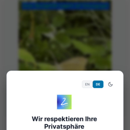
EN
DE
Wir respektieren Ihre
Privatsphäre
21. Mai 2026
728 Views
Allgemein