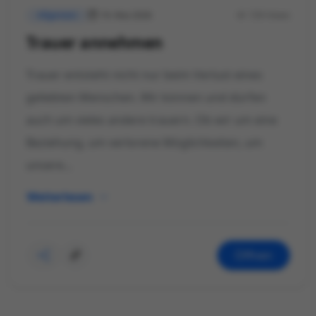
19. Mai 2026
729 Views
Allgemein
Trauer annehmen
Trauer entsteht nicht nur beim Verlust eines
geliebten Menschen. Wir können und dürfen
auch um vieles andere trauern. Ob wir um eine
Beziehung, um verlorene Möglichkeiten, um
unsere...
Weiterlesen
Öffnen