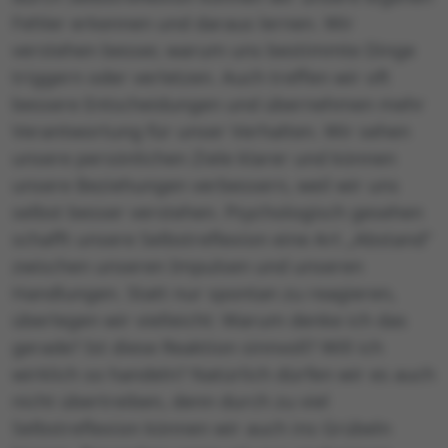
Fehler erkennen und daraus lernen. Wir
verstehen besser, warum uns bestimmte Dinge
triggern oder verletzen. Auch treffen wir oft
bessere Entscheidungen und übernehmen mehr
Verantwortung für unser Verhalten. Wir sehen
unsere persönlichen Ziele klarer und können
unsere Beziehungen verbessern, weil wir uns
selbst besser verstehen. Psychologisch gesehen
schafft unsere Selbstreflexion eine Art „Abstand“
zwischen unseren Impulsen und unseren
Handlungen. Statt nur spontan zu reagieren,
überlegen wir vielleicht: Warum denke ich das
gerade? Ist diese Reaktion sinnvoll? Will ich
wirklich so handeln? Natürlich dürfen wir es auch
nicht übertreiben, denn durch zu viel
Selbstreflexion können wir auch ins Grübeln