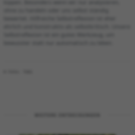
kippen. Besonders wenn wir nur analysieren,
ohne zu handeln oder uns selbst ständig
bewertet. Hilfreiche Selbstreflexion ist eher
ehrlich und konstruktiv als selbstkritisch. Unsere
Selbstreflexion ist ein gutes Werkzeug, um
bewusster statt nur automatisch zu leben.
© Foto: Tobi
WEITERE ENTDECKUNGEN