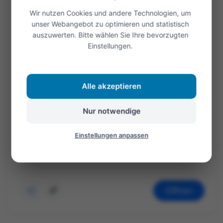
Unser Bauchgefühl reagiert auf
Wir nutzen Cookies und andere Technologien, um
Schwingungen
unser Webangebot zu optimieren und statistisch
auszuwerten. Bitte wählen Sie Ihre bevorzugten
Einstellungen.
Unser Bauchgefühl entsteht durch das
Zusammenspiel von unserem Gehirn, unserem
Nervensystem und Körperwahrnehmung.
Alle akzeptieren
Besonders wichtig ist dabei das Nervennetz im
Bauchraum, das eng mit dem Gehirn verbunden
Nur notwendige
ist....
Einstellungen anpassen
Weiterlesen
Öffnen