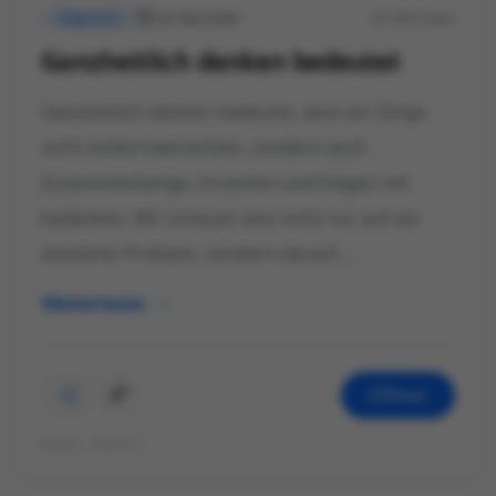
20. Mai 2026
639 Views
Allgemein
Ganzheitlich denken bedeutet
Ganzheitlich denken bedeutet, dass wir Dinge
nicht isoliert betrachten, sondern auch
Zusammenhänge, Ursachen und Folgen mit
bedenken. Wir schauen also nicht nur auf ein
einzelnes Problem, sondern darauf,...
Weiterlesen
Öffnen
©Foto: Martin