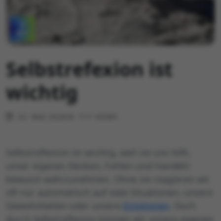
Selbstrefexion ist
wichtig
22. MAI 2026
717 VIEWS
Selbstreflexion ist wichtig, weil sie uns hilft,
unser eigenes Denken, Fühlen und Handeln
bewusst wahrzunehmen. Ohne sie reagieren wir
oft nur automatisch auf viele Situationen, unsere
Gewohnheiten oder unsere
Emotionen
. Doch
durch Selbstreflexion können wir unsere eigenen